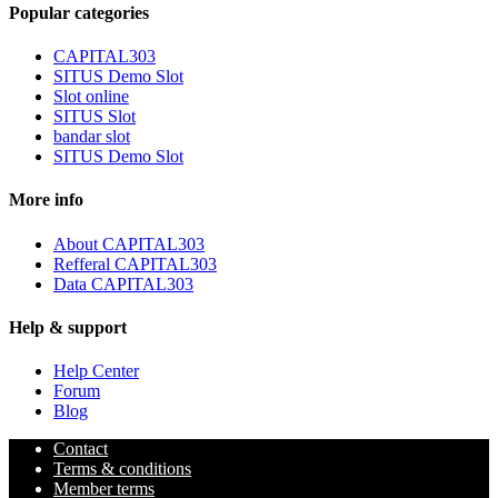
Popular
categories
CAPITAL303
SITUS Demo Slot
Slot online
SITUS Slot
bandar slot
SITUS Demo Slot
More
info
About CAPITAL303
Refferal CAPITAL303
Data CAPITAL303
Help
& support
Help Center
Forum
Blog
Contact
Terms & conditions
Member terms