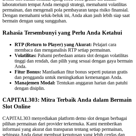
laboratorium tempat Anda menguji strategi, memahami volatilitas
permainan, dan mengenali pola pembayaran tanpa risiko finansial.
Dengan memahami seluk-beluk ini, Anda akan jauh lebih siap saat
bermain dengan uang sungguhan.
Rahasia Tersembunyi yang Perlu Anda Ketahui
RTP (Return to Player) yang Akurat:
Pelajari cara
membaca dan menganalisis RTP setiap permainan.
Volatilitas:
Pahami perbedaan antara slot dengan volatilitas
tinggi dan rendah, dan pilih yang sesuai dengan gaya bermain
Anda.
Fitur Bonus:
Manfaatkan fitur bonus seperti putaran gratis
dan pengganda untuk meningkatkan kemenangan Anda.
Manajemen Modal:
Tentukan anggaran harian dan patuhi
dengan disiplin.
CAPITAL303: Mitra Terbaik Anda dalam Bermain
Slot Online
CAPITAL303 menyediakan platform demo slot dengan berbagai
pilihan permainan dari provider terkemuka. Kami memberikan
informasi yang akurat dan transparan tentang setiap permainan,
sehingga Anda dapat membuat keputusan yang lebih cerdas dan