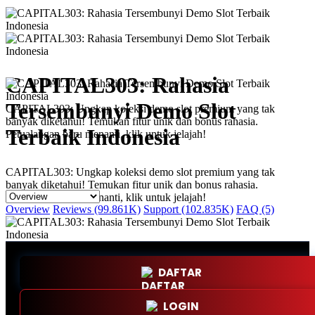
CAPITAL303: Rahasia
Tersembunyi Demo Slot
CAPITAL303: Ungkap koleksi demo slot premium yang tak
banyak diketahui! Temukan fitur unik dan bonus rahasia.
Terbaik Indonesia
Petualangan baru menanti, klik untuk jelajah!
CAPITAL303: Ungkap koleksi demo slot premium yang tak
banyak diketahui! Temukan fitur unik dan bonus rahasia.
Petualangan baru menanti, klik untuk jelajah!
Overview
Reviews (99.861K)
Support (102.835K)
FAQ (5)
DAFTAR
LOGIN