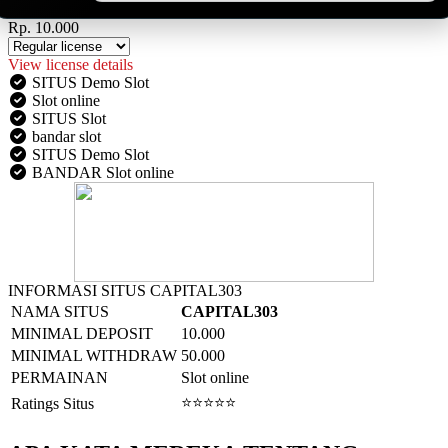
Rp.
10.000
View license details
SITUS Demo Slot
Slot online
SITUS Slot
bandar slot
SITUS Demo Slot
BANDAR Slot online
INFORMASI SITUS CAPITAL303
NAMA SITUS
CAPITAL303
MINIMAL DEPOSIT
10.000
MINIMAL WITHDRAW
50.000
PERMAINAN
Slot online
⭐️⭐️⭐️⭐️⭐️
Ratings Situs