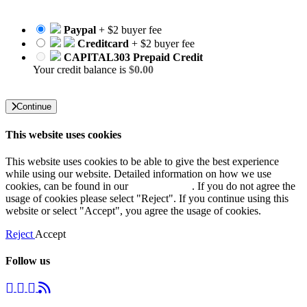
Add credit to buy this item using CAPITAL303 Credit
Paypal
+ $2 buyer fee
Creditcard
+ $2 buyer fee
CAPITAL303 Prepaid Credit
Your credit balance is
$0.00
Add CAPITAL303 credit
Continue
This website uses cookies
This website uses cookies to be able to give the best experience
while using our website. Detailed information on how we use
cookies, can be found in our
privacy policy
. If you do not agree the
usage of cookies please select "Reject". If you continue using this
website or select "Accept", you agree the usage of cookies.
Reject
Accept
Follow
us