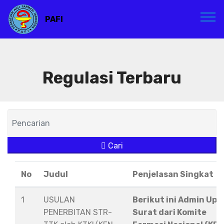
PAFI
Regulasi Terbaru
Cari
No
Judul
Penjelasan Singkat
1
USULAN
Berikut ini Admin Upl
PENERBITAN STR-
Surat dari Komite